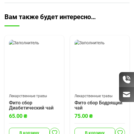
Вам также будет интересно…
Лекарственные травы
Лекарственные травы
Фито сбор
Фито сбор Бодрящий
Диабетический чай
чай
65.00
₴
75.00
₴
Диабетический чай
р
екомендован для
инсулинозависимых и
В корзину
В корзину