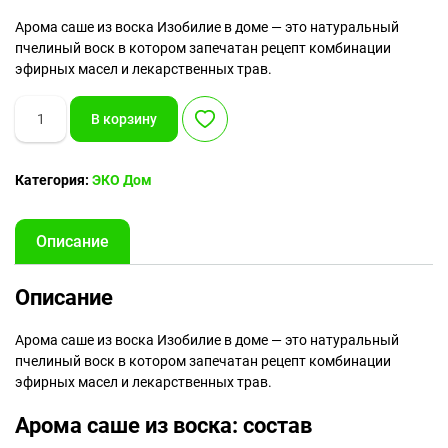
Арома саше из воска Изобилие в доме — это натуральный
пчелиный воск в котором запечатан рецепт комбинации
эфирных масел и лекарственных трав.
Количество
В корзину
товара
Арома
саше
Категория:
ЭКО Дом
из
воска
Изобилие
Описание
в
доме
Описание
Арома саше из воска Изобилие в доме — это натуральный
пчелиный воск в котором запечатан рецепт комбинации
эфирных масел и лекарственных трав.
Арома саше из воска: состав