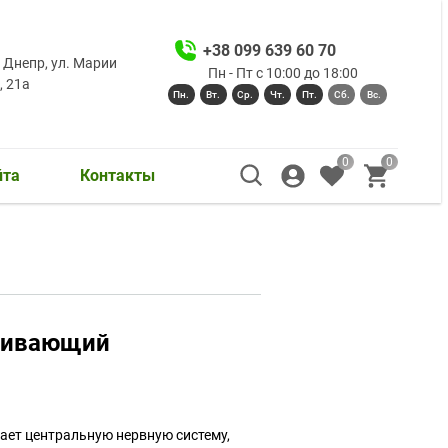
+38 099 639 60 70
. Днепр, ул. Марии
Пн - Пт с 10:00 до 18:00
, 21а
Пн.
Вт.
Ср.
Чт.
Пт.
Сб.
Вс.
0
0
йта
Контакты
аивающий
ает центральную нервную систему,