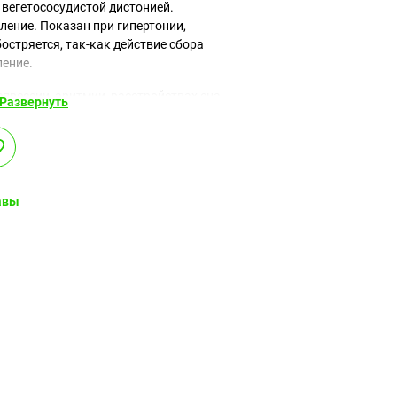
 вегетососудистой дистонией.
ление. Показан при гипертонии,
бостряется, так-как действие сбора
ление.
прессии, аритмии, расстройствах сна,
Развернуть
пертонии, нервной пере возбудимости,
ги.
авы