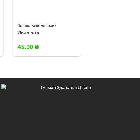
Лекарственные травы
Лекарственные травы
Иван чай
Бронхолегочный
комплекс трав
45.00
₴
65.00
₴