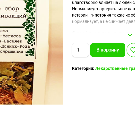
благотворно влияет на людей с
Нормализует артериальное дав
истерии, гипотония также не о
нормализует, а не снижает дав
Фито сбор рекомендован при де
вегетососудистой дистонии, ги
нервной дрожи и чувстве трево
Количество
В корзину
товара
Фито
сбор
Категория:
Лекарственные тр
Успокаивающий