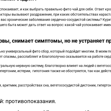
спокаивает, и как выбрать правильно фито чай для себя. Ответ кр
кторы вызывают раздражение, при каких обстоятельствах нараста
у вас хронические заболевания сердечно-сосудистой системы? Кур
его быта может дать ответ на вопрос: какой чай успокаивает имен
рвы, снимает симптомы, но не устраняет пр
но универсальный фито сбор, который подойдет многим. В моем по
т спазмы, расслабляет и благополучно сказывается на работе сер
ральную нервную систему, благотворно влияет на людей с вегетос
пертонии, истерии, гипотония также не обостряется, так-как дейст
 аритмии, расстройствах сна, вегетососудистой дистонии, гиперто
й: противопоказания.