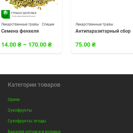
Лекарственные травы
Специи
Лекарственные травы
Семена фенхеля
Антипаразитарный сбор
14.00
₴
–
170.00
₴
75.00
₴
Категории товаров
Орехи
Сухофрукты
Сухофрукты: ягоды
Бакалея оптом и в розницу