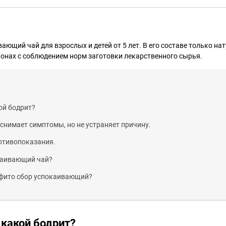
ающий чай для взрослых и детей от 5 лет. В его составе только н
йонах с соблюдением норм заготовки лекарственного сырья.
ой бодрит?
снимает симптомы, но не устраняет причину.
отивопоказания.
окаивающий чай?
 фито сбор успокаивающий?
 какой бодрит?