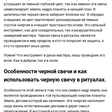
устрашает ее темный глубокий цвет, так-как именно эта свеча
символизирует землю, недра планеты и низший план. В
целительстве черная свеча забирает болезни ног. В обрядах
очищения, ее цвет притягивает резонирующие ей темные
сгустки энергии и очищает пространство огнем. Это сильный
инструмент, как для созидательных, так и разрушительный
намерений мастера. Черная свеча в ритуалах, является
проводником в мир предков, и кто-то попросит их защиты, а
кто-то призовет иных целях.
Помни! Что инструмент в руках мастера, лишь проводник его
воли. Как в добром, так и в злом.
Особенности черной свечи и как
использовать черную свечу в ритуалах.
Особенности этой свечи в том, что она символ недр земли, она
является проводником к той пульсирующей энергии планеты
Земля, детьми которой мы являемся. Эта энергия наполняет
нашу жизнь естественными циклами и дарит смысл
перерождения. В восточной культуре, черная свеча