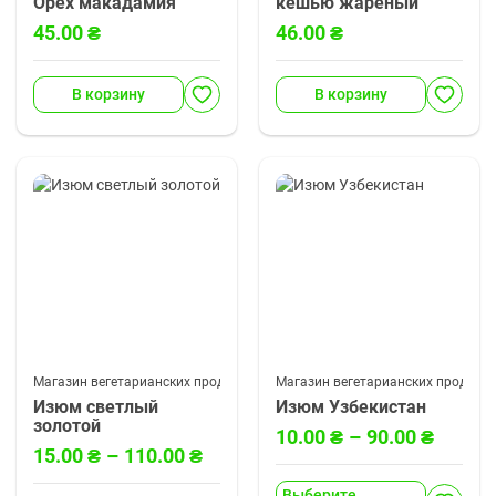
Орех макадамия
кешью жареный
45.00
₴
46.00
₴
Орех макадамия
описание: неочищенный,
2019года урожай.
В корзину
В корзину
Страна производитель
Африка. Страна
происхождения
Австралия. Цельный
глянцевый орех с
вкусным и полезным
Развернуть
ядром макадамия.
Магазин вегетарианских продуктов
Сухофрукты
Магазин вегетарианских продукто
Изюм светлый
Изюм Узбекистан
золотой
10.00
₴
–
90.00
₴
Изюм Узбекистан - это
15.00
₴
–
110.00
₴
Изюм светлый золотой с
вкуснейший
небольшим удлинением.
представитель
Выберите