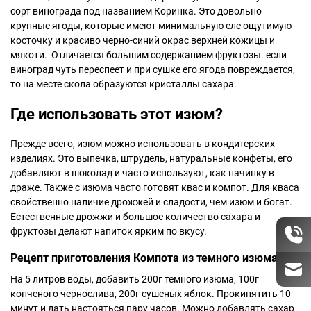
сорт винограда под названием Коринка. Это довольно
крупные ягоды, которые имеют минимальную еле ощутимую
косточку и красиво черно-синий окрас верхней кожицы и
мякоти. Отличается большим содержанием фруктозы. если
виноград чуть переспеет и при сушке его ягода повреждается,
то на месте скола образуются кристаллы сахара.
Где использовать этот изюм?
Прежде всего, изюм можно использовать в кондитерских
изделиях. Это выпечка, штрудель, натуральные конфеты, его
добавляют в шоколад и часто используют, как начинку в
драже. Также с изюма часто готовят квас и компот. Для кваса
свойственно наличие дрожжей и сладости, чем изюм и богат.
Естественные дрожжи и большое количество сахара и
фруктозы делают напиток ярким по вкусу.
Рецепт приготовления Компота из темного изюма:
На 5 литров воды, добавить 200г темного изюма, 100г
копченого чернослива, 200г сушеных яблок. Прокипятить 10
минут и дать настояться пару часов. Можно добавлять сахар