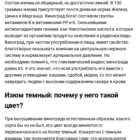
Состав изюма не обширный, но достаточно емкий. В 100
граммах изюма присутствует почти дневная норма Железа,
Цинка и Марганца. Виноград богат составом группы
витаминов В и витаминами РР и К. Сильнейшими
антиоксидантами такими, как Никотиновая кислота, которая
выводит из организма продукты окисления и радионуклиды.
Виноград, при частом употреблении в пищу, имеет свойство
благотворно оказывать влияние на центральную нервную
систему и нормализует артериальное давление. Но
необходимо помнить, что гликемический индекс винограда
равен 65. А это значит, что если употреблять его вместе с
другими углеводами: кашами, сдобой, медом, то это может
навредить людям с высоким содержанием сахара в крови.
Изюм темный: почему у него такой
цвет?
При высушивании винограда естественным образом, какого
сорта бы он не был, его цвет всегда меняется от
первоначального на более темный. Конкретно с темным
изюмом, так получается благодаря тому, что используется