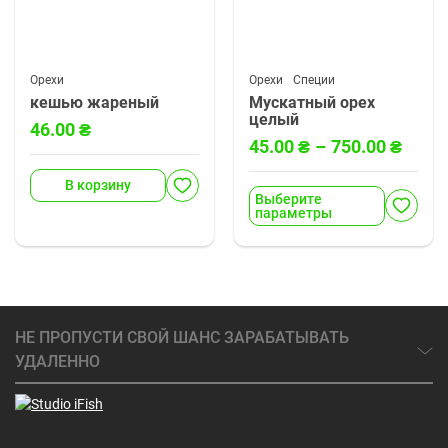
тов
Орехи
Орехи
Орехи
Специи
кешью жареный
Мускатный орех
целый
46.00
₴
45.00
₴
–
750.00
₴
В корзину
Выберите
параметры
НЕ ПРОПУСТИ СВОЙ ШАНС ЗАРАБАТЫВАТЬ
УДАЛЕННО