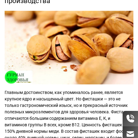
производства
Главным достоинством, как упоминалось ранее, является
крупное ядро и насыщенный цвет. Но фисташки — это не
только гастрономический изыск, но и прекрасный источник
полезных микроэлементов для здоровья человека. Фисташки
отличаются большим содержанием витамина Е, К, и
витаминов группы В всех, кроме В12. Ценность фисташек в
150% дневной нормы меди. В состав фисташек входит фосфор,
около 40% дневной нормы, цинк, селен, марганец, и более 40%