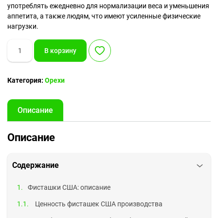
употреблять ежедневно для нормализации веса и уменьшения
аппетита, а также людям, что имеют усиленные физические
нагрузки.
Количество
В корзину
товара
Фисташки
США
Категория:
Орехи
Описание
Описание
Содержание
Фисташки США: описание
Ценность фисташек США производства