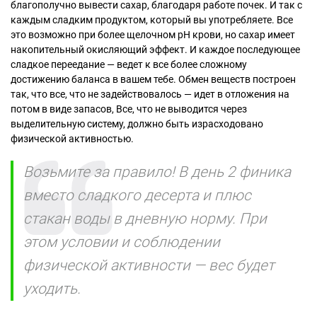
благополучно вывести сахар, благодаря работе почек. И так с
каждым сладким продуктом, который вы употребляете. Все
это возможно при более щелочном рН крови, но сахар имеет
накопительный окисляющий эффект. И каждое последующее
сладкое переедание — ведет к все более сложному
достижению баланса в вашем тебе. Обмен веществ построен
так, что все, что не задействовалось — идет в отложения на
потом в виде запасов, Все, что не выводится через
выделительную систему, должно быть израсходовано
физической активностью.
Возьмите за правило! В день 2 финика
вместо сладкого десерта и плюс
стакан воды в дневную норму. При
этом условии и соблюдении
физической активности — вес будет
уходить.