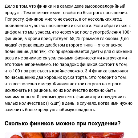
Дело в том, что финики и в самом деле высококалорийный
продукт. Тем не менее имеет свойство быстрого насыщения.
Попросту, фиников много не съесть, а от нескольких ягод
появляется чувство насыщения и сытости. Если обратиться к
цифрам, то мы узнаем, что через час после употребления 100г
фиников, в крови присутствует 68,25 граммов глюкозы. Для
людей страдающих диабетом второго типа — это опасное
повышение. Для тех, кто придерживается диеты для снижения
веса и не занимается усиленными физическими нагрузками —
это тоже неприемлемо. Но парадокс фиников состоит в том,
что 100 г за раз съесть крайне сложно. 3-4 финика заменяют
по насыщению два хороших куска торта. Это говорит о том,
что все полезно в меру. Финики не стоит строго на строго
исключать из рациона, но их количество должно быть
минимальным. Я рекомендую есть финики при похудении в
малых количествах (1-2шт) в день, в случаях, когда ими нужно
заменить более вредную любимую сладость.
Сколько фиников можно при похудении?