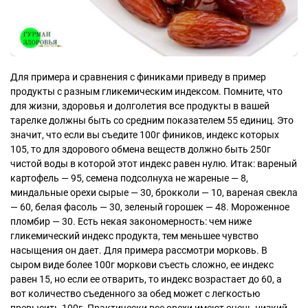
Для примера и сравнения с финиками приведу в пример
продукты с разным гликемическим индексом. Помните, что
для жизни, здоровья и долголетия все продукты в вашей
тарелке должны быть со средним показателем 55 единиц. Это
значит, что если вы съедите 100г фиников, индекс которых
105, то для здорового обмена веществ должно быть 250г
чистой воды в которой этот индекс равен нулю. Итак: вареный
картофель — 95, семена подсолнуха не жареные — 8,
миндальные орехи сырые — 30, брокколи — 10, вареная свекла
— 60, белая фасоль — 30, зеленый горошек — 48. Мороженное
пломбир — 30. Есть некая закономерность: чем ниже
гликемический индекс продукта, тем меньшее чувство
насыщения он дает. Для примера рассмотри морковь. В
сыром виде более 100г моркови съесть сложно, ее индекс
равен 15, но если ее отварить, то индекс возрастает до 60, а
вот количество съеденного за обед может с легкостью
превысить 100г. Практически все орехи имеют очень низкий